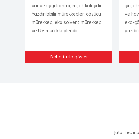
var ve uygulama için çok kolaydır.
iyi çe
Yazdırılabilir mürekkepler, çözücü
ve hava
mürekkep, eko solvent mürekkep
eko-çö
ve UV mürekkepleridir.
yazdırıl
Daha fazla göster
Jutu Technolo