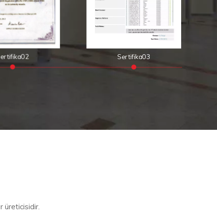
ertifika02
Sertifika03
 üreticisidir.