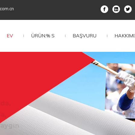
.com.cn
EV
ÜRÜN:% S
BAŞVURU
HAKKIM
t, UVAND
lıdır ve iyi
ahiptir.