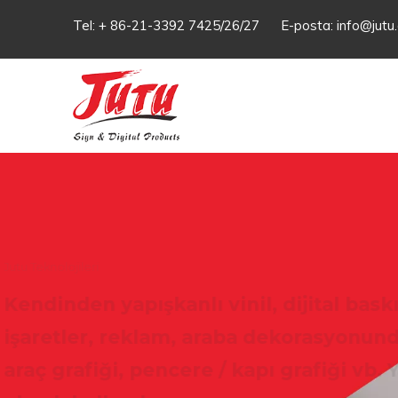
Tel: + 86-21-3392 7425/26/27 E-posta:
info@jutu
PVC Flex Banner, çözücü, eko-solven
serigrafi için ideal bir malzemedir.
İyi bir gözyaşı ve solmaya karşı dayanık
dayanıklılık için yüksek bir dayanıma s
Devamı>