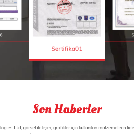
06
S
Sertifika01
Son Haberler
gies Ltd, görsel iletişim, grafikler için kullanılan malzemelerin lider